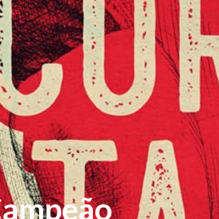
Sobre a Tauroleve
 Campeão
T: –