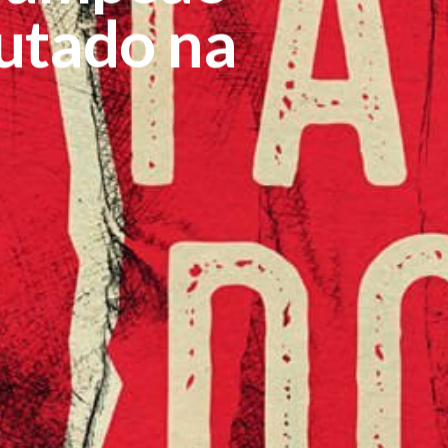
E: –
utado na