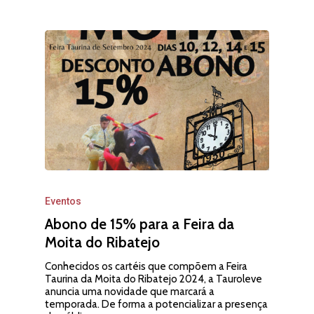
Eventos
Abono de 15% para a Feira da
Moita do Ribatejo
A Tauroleve
Conhecidos os cartéis que compõem a Feira
Taurina da Moita do Ribatejo 2024, a Tauroleve
História
Calendário
anuncia uma novidade que marcará a
temporada. De forma a potencializar a presença
Equipa
Praças