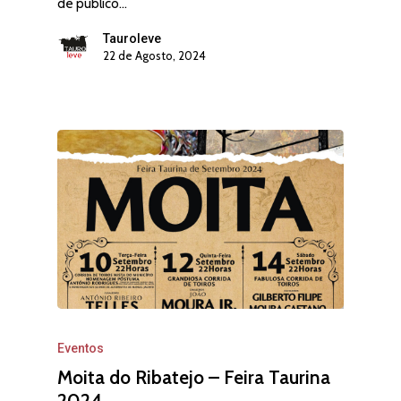
de público…
Contactos
Vila Franca de Xira
Apoderamentos
Tauroleve
22 de Agosto, 2024
Moita do Ribatejo
João Ribeiro Telles
Notícias
Tristão Ribeiro Telles
Multimédia
Bilheteira
Clube Tauroleve
Sobre a Tauroleve
T: –
E: –
Eventos
Moita do Ribatejo – Feira Taurina
2024