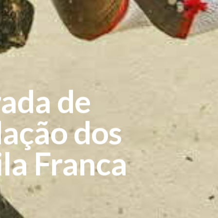
rada de
Sobre a Tauroleve
T: –
dação dos
E: –
la Franca