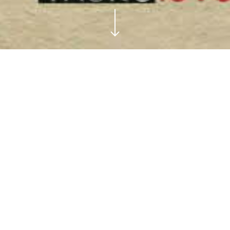
São um dos mais importantes estandartes de Vi
de citar e reunir com valentia os imponentes t
A celebração do 90º aniversário de fundação d
um dos motes de uma temporada que se avizi
efemérides!
90 Anos de História! 90 Anos de Galhardia! 
Blanco
! A Homenagem a esta grande instituiçã
pertencem!