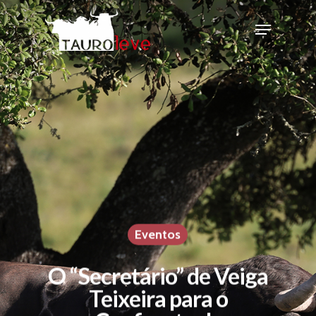
Eventos
O “Secretário” de Veiga
Teixeira para o