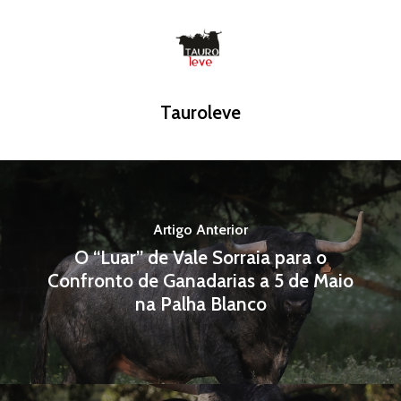
A Tauroleve
Tauroleve
História
Calendário
Equipa
Praças
Contactos
Vila Franca de Xira
Apoderamentos
Artigo Anterior
Moita do Ribatejo
João Ribeiro Telles
Notícias
O “Luar” de Vale Sorraia para o
Tristão Ribeiro Telles
Confronto de Ganadarias a 5 de Maio
Multimédia
Bilheteira
na Palha Blanco
Clube Tauroleve
Sobre a Tauroleve