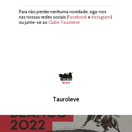
Para não perder nenhuma novidade, siga-nos
nas nossas redes sociais (
facebook
e
instagram
)
ou junte-se ao
Clube Tauroleve
A Tauroleve
História
Calendário
Equipa
Praças
Contactos
Tauroleve
Vila Franca de Xira
Apoderamentos
Moita do Ribatejo
João Ribeiro Telles
Notícias
Tristão Ribeiro Telles
Multimédia
Bilheteira