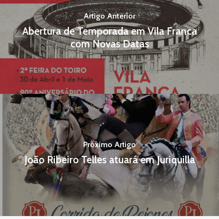
Clube Tauroleve
Artigo Anterior
Abertura de Temporada em Vila Franca
com Novas Datas
Sobre a Tauroleve
T: –
E: –
Próximo Artigo
João Ribeiro Telles atuará em Juriquilla