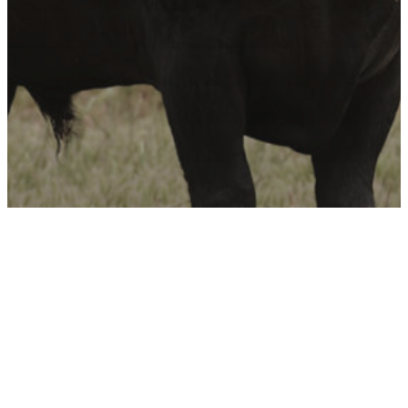
Eventos
Regressam os Canas Vigouroux à Moita