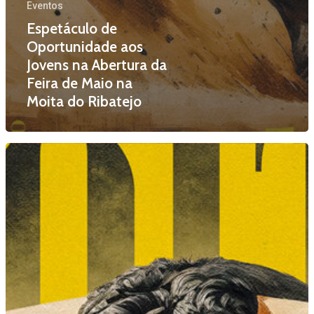
Eventos
Espetáculo de
Oportunidade aos
Jovens na Abertura da
Feira de Maio na
Moita do Ribatejo
A Tauroleve
História
Calendário
Equipa
Praças
Contactos