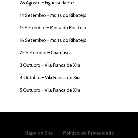
Moita do Ribatejo
28 Agosto – Figueira da Foz
João Ribeiro Telles
Notícias
Tristão Ribeiro Telles
14 Setembro – Moita do Ribatejo
Multimédia
Bilheteira
15 Setembro – Moita do Ribatejo
Clube Tauroleve
16 Setembro – Moita do Ribatejo
25 Setembro – Chamusca
Sobre a Tauroleve
T: –
3 Outubro – Vila Franca de Xira
E: –
4 Outubro – Vila Franca de Xira
5 Outubro – Vila Franca de Xira
Mapa do Site
Política de Privacidade