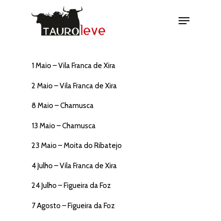
1 Maio – Vila Franca de Xira
2 Maio – Vila Franca de Xira
8 Maio – Chamusca
13 Maio – Chamusca
23 Maio – Moita do Ribatejo
A Tauroleve
4 Julho – Vila Franca de Xira
História
Calendário
Equipa
24 Julho – Figueira da Foz
Praças
Contactos
7 Agosto – Figueira da Foz
Vila Franca de Xira
Apoderamentos